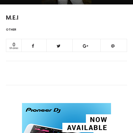
M.E.I
OTHER
0
Shares