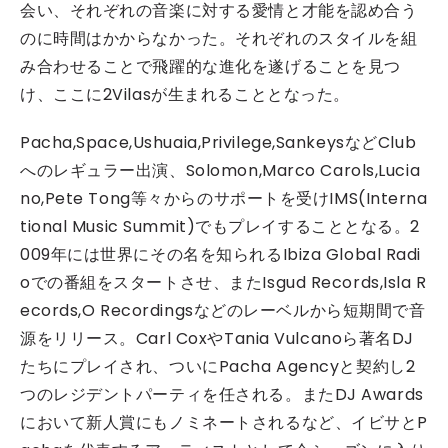
会い、それぞれの音楽に対する愛情と才能を認め合う
のに時間はかからなかった。それぞれのスタイルを組
み合わせることで飛躍的な進化を遂げることを見つ
け、ここに2Vilasが生まれることとなった。
Pacha,Space,Ushuaia,Privilege,SankeysなどClub
へのレギュラー出演、Solomon,Marco Carols,Lucia
no,Pete Tong等々からのサポートを受けIMS(Interna
tional Music Summit)でもプレイすることとなる。2
009年には世界にその名を知られるIbiza Global Radi
oでの番組をスタートさせ、またIsgud Records,Isla R
ecords,O Recordingsなどのレーベルから短期間で音
源をリリース。Carl CoxやTania Vulcanoら著名DJ
たちにプレイされ、ついにPacha Agencyと契約し2
つのレジデントパーティを任される。またDJ Awards
において新人賞にもノミネートされるなど、イビサとP