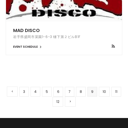
MAD DISCO
岩手県盛岡市菜園1-6-3 樋下第２ビルB1F
EVENT SCHEDULE
3
4
5
6
7
8
9
10
11
12