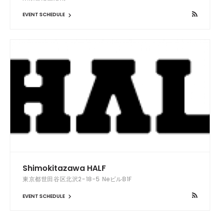
EVENT SCHEDULE
Shimokitazawa HALF
東京都世田谷区北沢2-18-5 NeビルB1F
EVENT SCHEDULE