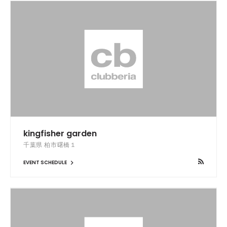
kingfisher garden
千葉県 柏市曙橋１
EVENT SCHEDULE