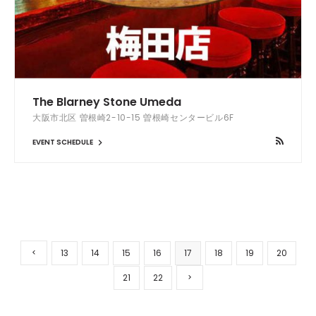
The Blarney Stone Umeda
大阪市北区 曽根崎2-10-15 曽根崎センタービル6F
EVENT SCHEDULE
13
14
15
16
17
18
19
20
21
22