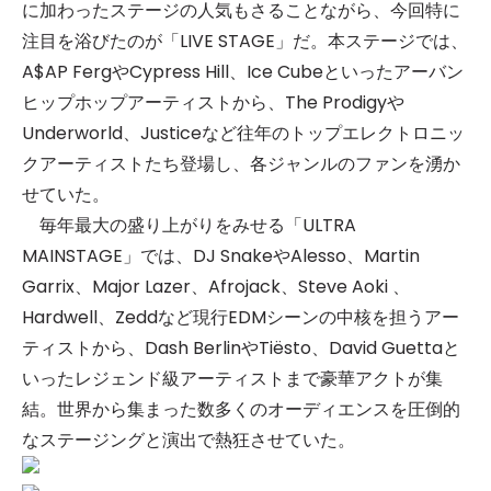
に加わったステージの人気もさることながら、今回特に
注目を浴びたのが「LIVE STAGE」だ。本ステージでは、
A$AP FergやCypress Hill、Ice Cubeといったアーバン
ヒップホップアーティストから、The Prodigyや
Underworld、Justiceなど往年のトップエレクトロニッ
クアーティストたち登場し、各ジャンルのファンを湧か
せていた。
毎年最大の盛り上がりをみせる「ULTRA
MAINSTAGE」では、DJ SnakeやAlesso、Martin
Garrix、Major Lazer、Afrojack、Steve Aoki 、
Hardwell、Zeddなど現行EDMシーンの中核を担うアー
ティストから、Dash BerlinやTiësto、David Guettaと
いったレジェンド級アーティストまで豪華アクトが集
結。世界から集まった数多くのオーディエンスを圧倒的
なステージングと演出で熱狂させていた。