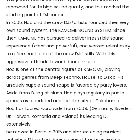
renowned for its high sound quality, and this marked the
starting point of DJ career.
In 2005, Nob and the crew DJs/artists founded their very
own sound system, the KAMOME SOUND SYSTEM. Since
then KAMOME has pursued to deliver irresistible sound
experience (clear and powerful), and worked relentlessly
to refine each one of the crew DJs' skills. With this
aggressive attitude toward dance music.
Nob is one of the central figures of KAMOME, playing
across genres from Deep Techno, House, to Disco. His
uniquely supple sound scape is favored by party lovers.
Aside from DJing at clubs, Nob plays regularly in public
spaces as a certified artist of the city of Yokohama.
Nob has toured word wide from 2009. (Germany, Sweden,
UK, Taiwan, Romania and Poland) its leading DJ
extensively.
he moved in Berlin in 2015 and started doing musical
activities, DJ and producing original tracks as well as