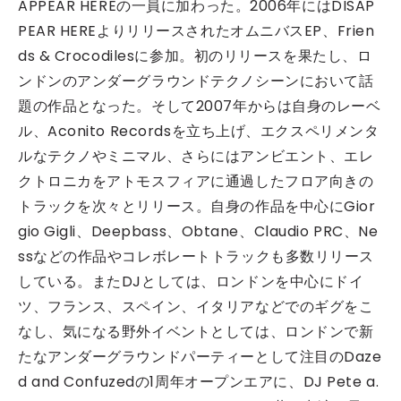
APPEAR HEREの一員に加わった。2006年にはDISAP
PEAR HEREよりリリースされたオムニバスEP、Frien
ds & Crocodilesに参加。初のリリースを果たし、ロ
ンドンのアンダーグラウンドテクノシーンにおいて話
題の作品となった。そして2007年からは自身のレーベ
ル、Aconito Recordsを立ち上げ、エクスペリメンタ
ルなテクノやミニマル、さらにはアンビエント、エレ
クトロニカをアトモスフィアに通過したフロア向きの
トラックを次々とリリース。自身の作品を中心にGior
gio Gigli、Deepbass、Obtane、Claudio PRC、Ne
ssなどの作品やコレボレートトラックも多数リリース
している。またDJとしては、ロンドンを中心にドイ
ツ、フランス、スペイン、イタリアなどでのギグをこ
なし、気になる野外イベントとしては、ロンドンで新
たなアンダーグラウンドパーティーとして注目のDaze
d and Confuzedの1周年オープンエアに、DJ Pete a.