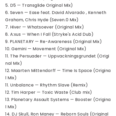
5. D5 — Transglide Original Mix)
6. Seven — Ease feat. David Alvarado , Kenneth
Graham, Chris Hyde (Seven.0 Mix)
7. Hiver — Whatsoever (Original Mix)
8. A:xus — When I Fall (Stryke's Acid Dub)
9. PLANETARY — Re-Awareness (Original Mix)
10. Gemini — Movement (Original Mix)
11. The Persuader — Uppvackningsgrundet (Origi
nal Mix)
12. Maarten Mittendorff — Time Is Space (Origina
l Mix)
11. Unbalance — Rhythm Slave (Remix)
12. Tim Harper — Toxic Waste (Club mix)
13. Planetary Assault Systems — Booster (Origina
l Mix)
14. DJ Skull, Ron Maney — Reborn Souls (Original