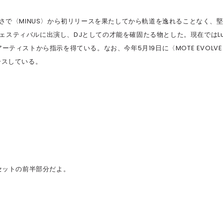
という若さで〈MINUS〉から初リリースを果たしてから軌道を逸れることなく、
スティバルに出演し、DJとしての才能を確固たる物とした。現在ではLu
名だたるアーティストから指示を得ている。なお、今年5月19日に〈MOTE EVOLVE
リースしている。
時間セットの前半部分だよ。