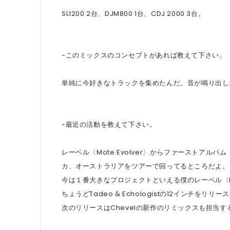
SL1200 2台、DJM800 1台、CDJ 2000 3台。
-このミックスのコンセプトがあれば教えて下さい。
単純に今好きなトラックを集めたんだ。音が鳴り出し
-最近の活動を教えて下さい。
レーベル〈Mote Evolver〉からファーストアルバム
カ、オーストラリアをツアーで回ってるところだよ。
今は１番大きなプロジェクトといえる僕のレーベル〈No
ちょうどTadeo & Echologistの12インチを
次のリリースはChevelの新作のリミックスも担当する、