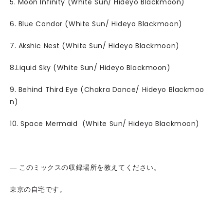
5. Moon Infinity (White Sun/ Hideyo Blackmoon)
6. Blue Condor (White Sun/ Hideyo Blackmoon)
7. Akshic Nest (White Sun/ Hideyo Blackmoon)
8.Liquid Sky (White Sun/ Hideyo Blackmoon)
9. Behind Third Eye (Chakra Dance/ Hideyo Blackmoo
n)
10. Space Mermaid (White Sun/ Hideyo Blackmoon)
― このミックスの収録場所を教えてください。
東京の自宅です。