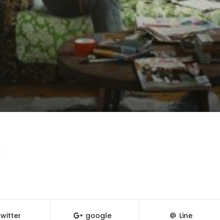
x
witter
google
Line