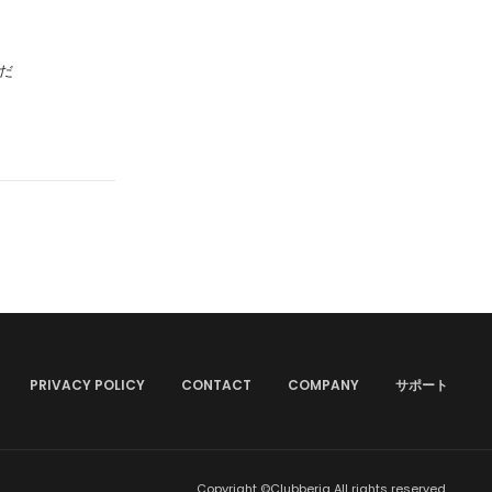
だ
PRIVACY POLICY
CONTACT
COMPANY
サポート
Copyright ©Clubberia All rights reserved.