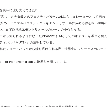
を長年に渡り支えてきたDJ。
ueeを運営し、カナダ最大のフェスティバルMutekにもキュレーターとして携わ
き始め、ミニマルハウス／テクノをモントリオールに広める役を担い03年
ープン、文字通り地元モントリオールのシーンの中心となる。
から知られるようになったVincentはDJとしてのキャリアを着々と積
ィバル「MUTEK」の主宰している。
れたレコードバックから繰り広げられる夜に世界中のフリークスのハート
zed」at Panorama Barに幾度も出演している。
オールにある「Bily Kun」で今年の９月に録音しました。