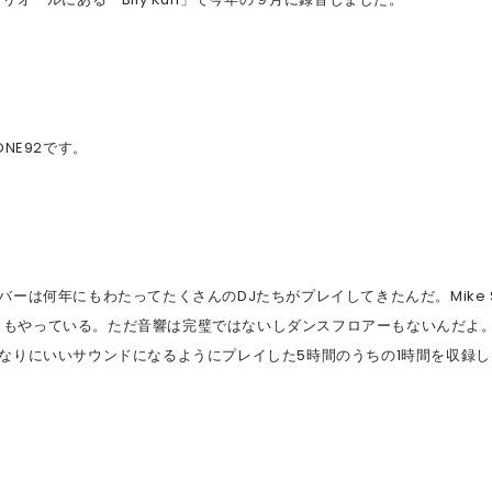
ONE92です。
ーは何年にもわたってたくさんのDJたちがプレイしてきたんだ。Mike 
ラーイベントもやっている。ただ音響は完璧ではないしダンスフロアーもないんだよ
なりにいいサウンドになるようにプレイした5時間のうちの1時間を収録し