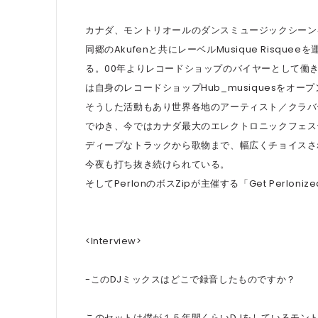
カナダ、モントリオールのダンスミュージックシーン
同郷のAkufenと共にレーベルMusique Risq
る。00年よりレコードショップのバイヤーとして働
は自身のレコードショップHub_musiquesをオ
そうした活動もあり世界各地のアーティスト／クラバー
でゆき、今ではカナダ最大のエレクトロニックフェステ
ディープなトラックから歌物まで、幅広くチョイスさ
今夜も打ち抜き続けられている。
そしてPerlonのボスZipが主催する「Get Perloni
<Interview>
-このDJミックスはどこで録音したものですか？
このセットは僕が１５年間くらいDJをしているモントリ