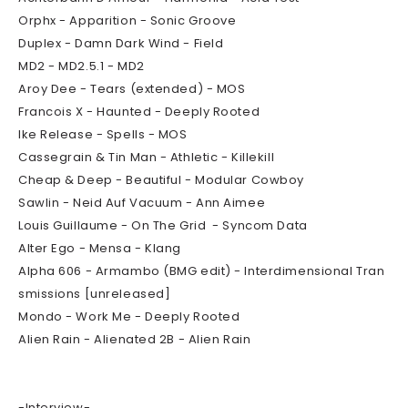
Orphx - Apparition - Sonic Groove
Duplex - Damn Dark Wind - Field
MD2 - MD2.5.1 - MD2
Aroy Dee - Tears (extended) - MOS
Francois X - Haunted - Deeply Rooted
Ike Release - Spells - MOS
Cassegrain & Tin Man - Athletic - Killekill
Cheap & Deep - Beautiful - Modular Cowboy
Sawlin - Neid Auf Vacuum - Ann Aimee
Louis Guillaume - On The Grid - Syncom Data
Alter Ego - Mensa - Klang
Alpha 606 - Armambo (BMG edit) - Interdimensional Tran
smissions [unreleased]
Mondo - Work Me - Deeply Rooted
Alien Rain - Alienated 2B - Alien Rain
-Interview-