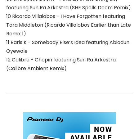
featuring Sun Ra Arkestra (SHE Spells Doom Remix)
10 Ricardo Villalobos - I Have Forgotten featuring
Tara Middleton (Ricardo Villalobos Earlier than Late
Remix 1)
11 Baris K - Somebody Else’s Idea featuring Abiodun
Oyewole
12 Calibre - Chopin featuring Sun Ra Arkestra
(Calibre Ambient Remix)