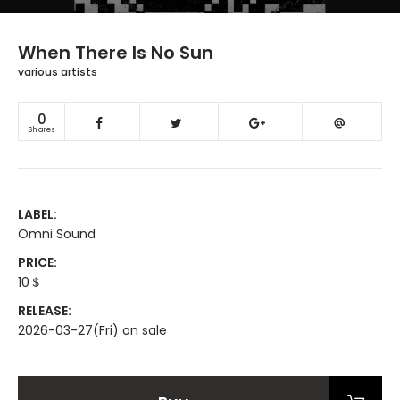
When There Is No Sun
various artists
0
Shares
LABEL:
Omni Sound
PRICE:
10＄
RELEASE:
2026-03-27(Fri) on sale