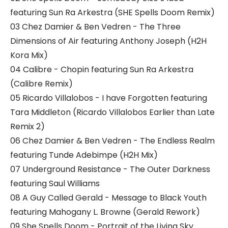
featuring Sun Ra Arkestra (SHE Spells Doom Remix)
03 Chez Damier & Ben Vedren - The Three
Dimensions of Air featuring Anthony Joseph (H2H
Kora Mix)
04 Calibre - Chopin featuring Sun Ra Arkestra
(Calibre Remix)
05 Ricardo Villalobos - I have Forgotten featuring
Tara Middleton (Ricardo Villalobos Earlier than Late
Remix 2)
06 Chez Damier & Ben Vedren - The Endless Realm
featuring Tunde Adebimpe (H2H Mix)
07 Underground Resistance - The Outer Darkness
featuring Saul Williams
08 A Guy Called Gerald - Message to Black Youth
featuring Mahogany L. Browne (Gerald Rework)
09 She Spells Doom - Portrait of the Living Sky