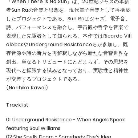
『When There Is No Sun』は、20世紀ジャズの革新
者Sun Raの音楽と思想を、現代電子音楽として再構築
したプロジェクトである。Sun Raはジャズ、電子音、
詩、パフォーマンスを融合し、宇宙観や哲学を音楽で
表現した先駆者として知られる。本作ではRicardo Vill
alobosやUnderground Resistanceらが参加し、既
存音源や詩の断片を再解釈しながら新たな音響世界を
創出。単なるトリビュートにとどまらず、その思想を
現代へと拡張する試みとなっており、実験性と精神性
が交差するプロジェクトである。
(Norihiko Kawai)
Tracklist:
01 Underground Resistance - When Angels Speak
featuring Saul Williams
02 She Spells Doom - Somebody Else’s Idea