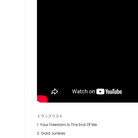
トラックリスト
1. Your Freedom Is The End Of Me
2. Gold Junkies