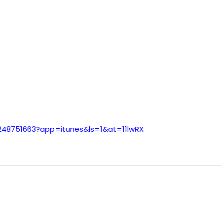
id1248751663?app=itunes&ls=1&at=11lwRX