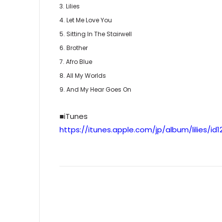
3. Lilies
4. Let Me Love You
5. Sitting In The Stairwell
6. Brother
7. Afro Blue
8. All My Worlds
9. And My Hear Goes On
■iTunes
https://itunes.apple.com/jp/album/lilies/