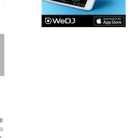
宰
盛り
メ