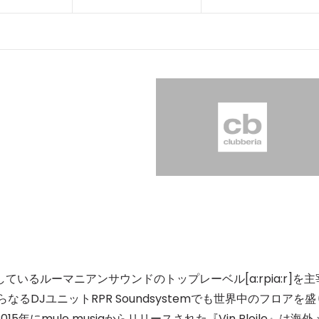
いるルーマニアンサウンドのトップレーベル[a:rpia:r]を主
reshからなるDJユニットRPR Soundsystemでも世界中のフロアを
2015年にmule musiqからリリースされた『Vin Ploile』は海外