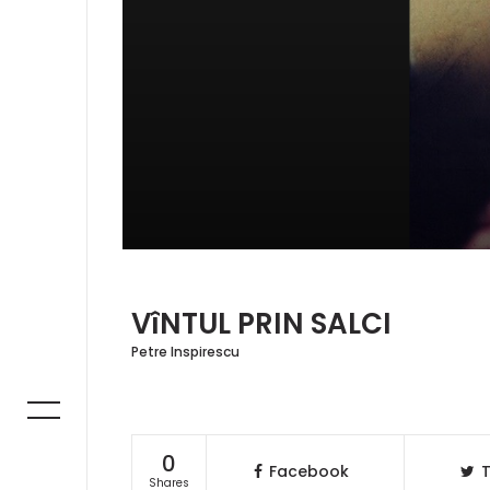
VîNTUL PRIN SALCI
Petre Inspirescu
0
Facebook
T
Shares