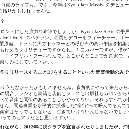
のレコ発のライブも。でも、今年はKyoto Jazz Massiveのデビュー
ちの括りかもしれませんね。
は？
ントにした強力な布陣でしょうか。Kyoto Jazz Sextetの平
assive Live Setのベテラン、西岡ヒデローをフィーチャー。ホ
ブ・ゾンビと栗原健。ドラムに天才ドラマーとの呼び声の高い平陸を招集
演も行えるクオリティーですからね。１曲カバーですが、僕が
は、エイプリル・フールなんで、どこからどこまでが真実で、
も楽しみにしていて下さい。
作りリリースすることDJをすることといった
音楽活動のみで
？
成り立たなかったかもしれませんね。多角的にやって来たから3
僕の場合、ラジオも書籍も店舗もフェスも出版社もカバンから
すべて音楽と関係のあることしかやってない。それらすべてが
ません。関連事業を水平的に拡張した“全行”って呼んでるんで
音楽家はそうでもしないと、生きていけないんじゃないでしょ
DJってのもアリだとは思いますが…。
れながら、2012年に脱クラブを宣言されたりしましたが、沖