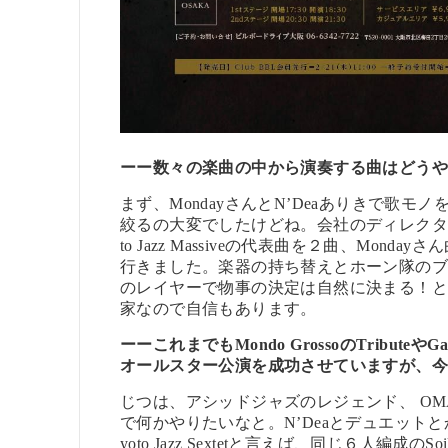
ーー
数々の楽曲の中から演奏する曲はどう
まず、MondayさんとN’Deaありきで歌
絞るの大変でしたけどね。会社のディレクターの意見
to Jazz Massiveの代表曲を２曲、Monda
行きました。楽器の持ち替えとホーン隊の
のレイヤーで物事の決定は自然に決まる！
家なので自信もあります。
ーー
これまでもMondo GrossoのTribu
オールスター公演を成功させていますが、
じつは、アシッドジャズのレジェンド、 O
で何かやりたいなと。N’Deaとデュエットとか、彼
yoto Jazz Sextetと言えば、同じ６人編成の