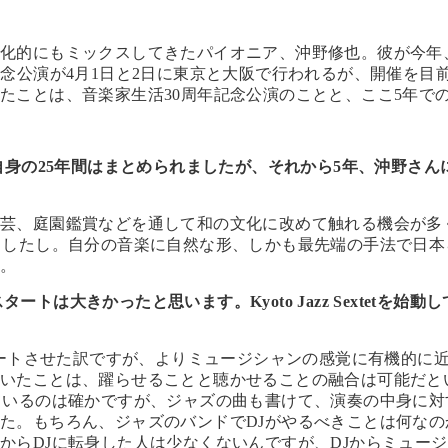
文化的にもミックスしてきたパイオニア、沖野修也。彼が今年
念公演が4月1日と2日に東京と大阪で行われるが、開催を目
たことは、
音楽家生活30周年記念公演
のことと、ここ5年で
自身の25年間はまとめられましたが、それから5年、沖野さん
陶芸、庭園鑑賞などを通して和の文化に改めて触れる機会が多
ましたし。自分の音楽に自然な形、しかも最先端の手法で日本
た。
tのスタートは大きかったと思います。Kyoto Jazz Sextetを始動し
タートさせた訳ですが、よりミュージシャンの感覚に有機的に
付いたことは、躍らせることと聴かせることの融合は可能だと
ているのは確かですが、ジャズの曲も書けて、演奏の中身に対
た。もちろん、ジャズのバンドでDJがやるべきことは何なの
からDJに転身した人は少なくないんですが、DJからミュージ