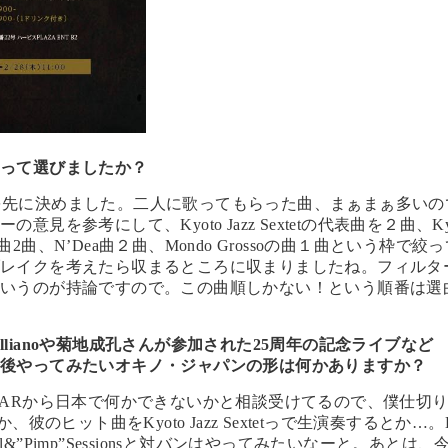
やって選びましたか？
モノを先に決めました。二人に歌ってもらった曲、まぁまぁ多いの
を参考にして、Kyoto Jazz Sextetの代表曲を２曲、K
yさん曲2曲、N’Dea曲２曲、Mondo Grossoの曲１曲という枠で絞
ブレイクを考えたら収まるところに収まりましたね。フィルタ
というのが持論ですので。この曲順しかない！という順番は選
teやGallianoや菊地成孔さんが参加された25周年の記念ライブなど
今後やってみたいオキノ・ジャパンの形は何かありますか？
MARから日本で何かできないかと相談受けてるので、僕仕切
のヒット曲をKyoto Jazz Sextetっで生演奏するとか…。
Soil&”Pimp”Sessionsと対バンはやってみたいなーと。あとは、