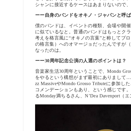
シャンに接近するケースはあまりないので
ーー
自身のバンドをオキノ・ジャパンと呼
僕のバンドは、イベントの種類、会場や開
に似ているなと。普通のバンドはもっとクラ
考えを格言風に“オキノの言葉”と称してブ
の格言集）へのオマージョだったんですが（
なったのは。
ーー
30周年記念公演の人選のポイントは？
音楽家生活30周年ということで、Mondo Grosso、Ky
をやるという構想がまず最初にありまして…。まず、K
zz MassiveやMondo Grosso Tr
コメンデーションもあり、という感じです
るMonday満ちるさん、N’Dea Daven