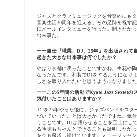
ジャズとクラブミュージックを音楽的にも
音楽生活30周年を迎える。その足跡を祝す記
にメールインタビューを行った。聞きたかっ
出来事だ。
ーー自伝『職業、DJ、25年』を出版されて
起きた大きな出来事は何でしたか？
やはり京都に戻ったことですかね。生花や
なったんです。和装でDJをするようになり
しさを取り入れたいと思うようになりまし
ーー
この5年間の活動でKyoto Jazz Sexte
気付いたことはありますか？
DJを25年やった後に、ジャズバンドをス
づいていったことは大きかったですね。気
うことです。DJは躍らせることを至上にし
る吟味もちゃんとできることも証明したかっ
を今も探求し続けています。ミュージシャン