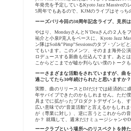
年発売を予定しているKyoto Jazz Massive
5周年でもあるので、KJMのライブはそっ
ーー
ズバリ今回の30周年記念ライブ、見所
やはり、MondayさんとN’Deaさんの２人をフロ
祐介と小泉P克人をベースに、Kyoto Jazz M
ン隊はSoil&”Pimp”Sessionsのタ
てもいます。このメンツ、そのまま海外公
ロデュースする新曲も仕込んでます。あと
こからどこまでが嘘か判らない僕のトーク
ーー
さまざまな活動をされていますが、
曲を
過ごしてたら30年続けられたと思いますか
実際、曲のリリースとDJだけでは経済的に
年サバイブできたのかもしれません。ただ
具までに拡がったプロダクトデザインも、
広い意味での“音楽活動”と言えるかもしれ
が（専業に対し）、逆に言うとこれからの
か？ 就職して、週末だけミュージシャンや
ーー
クラブという場所へのリスペクトを持た