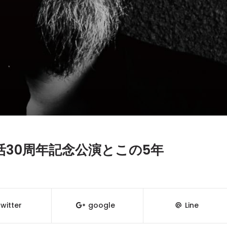
30周年記念公演とこの5年
witter
google
Line