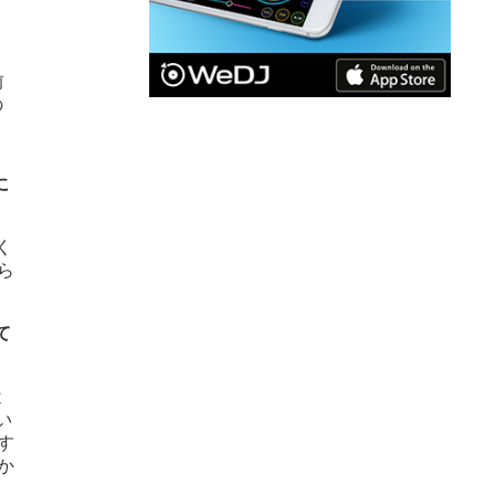
、
前
の
に
く
ら
て
近
い
す
か