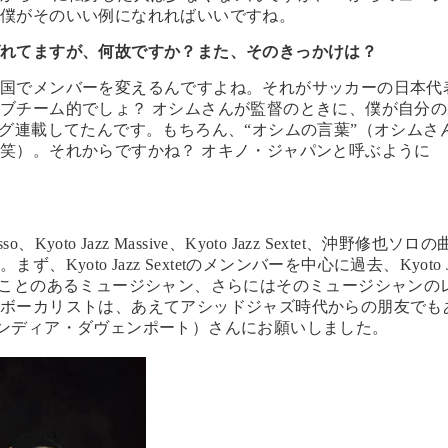
、僕がそのいい例になれればいいですね。
ばれてますが、何故ですか？また、そのきっかけは？
催国でメンバーを変えるんですよね。それがサッカーの日本代
ブチーム的でしょ？ オシムさんが監督のときに、僕が自分の
ログ連載してたんです。もちろん、“オシムの言葉”（オシムさ
笑）。それからですかね？ オキノ・ジャパンと呼ぶように
oto Jazz Massive、Kyoto Jazz Sextet、沖野修也ソロの
yoto Jazz Sextetのメンンバーを中心に過去、Kyoto J
ibuteに参加したことのあるミュージシャン、さらにはそのミュージシャンの
。ボーカリストは、あえてアシッドジャズ時代からの朋友でも
port（エンディア・ダヴェンポート）さんにお願いしました。