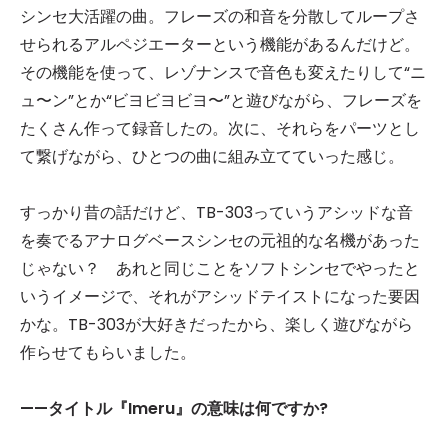
シンセ大活躍の曲。フレーズの和音を分散してループさ
せられるアルペジエーターという機能があるんだけど。
その機能を使って、レゾナンスで音色も変えたりして“ニ
ュ〜ン”とか“ビヨビヨビヨ〜”と遊びながら、フレーズを
たくさん作って録音したの。次に、それらをパーツとし
て繋げながら、ひとつの曲に組み立てていった感じ。
すっかり昔の話だけど、TB-303っていうアシッドな音
を奏でるアナログベースシンセの元祖的な名機があった
じゃない？ あれと同じことをソフトシンセでやったと
いうイメージで、それがアシッドテイストになった要因
かな。TB-303が大好きだったから、楽しく遊びながら
作らせてもらいました。
——タイトル『Imeru
』の意味は何ですか?