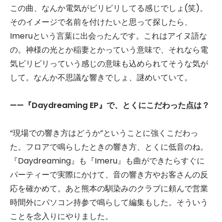
この曲、なんか電気がビリビリしてる感じでしょ(笑)。
そのイメージで名前を付けたいと思って探したら、
Imeruという言葉に出会ったんです。これはアイヌ語な
の。神様の光とか稲妻とかっていう意味で、それなら電
気ビリビリっていう感じの意味も込められてそうな気が
して。なんか不思議な響きでしょ、謎めいていて。
——『Daydreaming EP
』で、とくにこだわった点は？
“現場での響き方はどうか”ということに強くこだわっ
た。フロアで鳴らしたときの響き方、とくに低音のね。
『Daydreaming』も『Imeru』も曲ができたらすぐに
パーティーで実際にかけて、音の響き方やお客さんの反
応を確かめて。あと熊本の馴染みのクラブに頼んで営業
時間外にパソコン持参で鳴らして編集もした。そういう
ことを念入りにやりました。