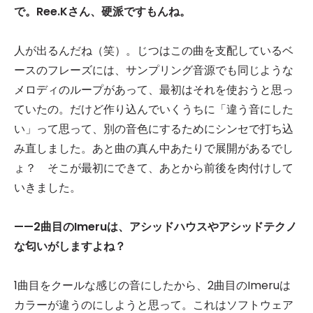
で。Ree.K
さん、硬派ですもんね。
人が出るんだね（笑）。じつはこの曲を支配しているベ
ースのフレーズには、サンプリング音源でも同じような
メロディのループがあって、最初はそれを使おうと思っ
ていたの。だけど作り込んでいくうちに「違う音にした
い」って思って、別の音色にするためにシンセで打ち込
み直しました。あと曲の真ん中あたりで展開があるでし
ょ？ そこが最初にできて、あとから前後を肉付けして
いきました。
——2
曲目のImeru
は、アシッドハウスやアシッドテクノ
な匂いがしますよね？
1曲目をクールな感じの音にしたから、2曲目のImeruは
カラーが違うのにしようと思って。これはソフトウェア