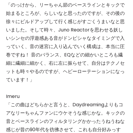
「のっけから、リーちゃん節のベースラインとキックで
始まるところが、らしいなと思ったのですが、その後の
徐々にビルドアップして行く感じがすごくうまいなと思
いました。そして時々、Juno Reactorを思わせる妖し
いシンセの浮遊感ある音がドンピシャなタイミングで入
っていく、音の迷宮に入り込んでいく構成は、本当に圧
巻ですね！ 音のバランス、EQなどの細かいところも繊
細に繊細に細かく、右に左に振らせて、自分はテクノセ
ットも時々やるのですが、ヘビーローテーションになっ
ています！」
Imeru
「この曲はどちらかと言うと、Daydreamingよりもコ
アなリーちゃんファンにウケそうな感じかな。キックの
音とベースラインのフィルタリングかかったうねうねな
感じが昔の90年代を彷彿させて、これも自分好みっす