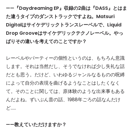
——『Daydreaming EP
』収録の2
曲は『DASS
』とはま
た違うタイプのダンストラックですよね。Matsuri
Digital
はサイケデリックトランスレーベルで、Liquid
Drop Groove
はサイケデリックテクノレーベル。やっ
ぱりその違いを考えてのことですか？
レーベルやパーティーの個性というのは、もちろん意識
します。それは当然だし、そうでなければ少し失礼な話
だとも思う。だけど、いわゆるジャンルなるものの呪縛
によって自分の表現を曲げるようなことはしたくなく
て。そのことに関しては、原体験のような出来事もある
んだよね。ずいぶん昔の話、1988年ごろの話なんだけ
ど……
——教えていただけますか？