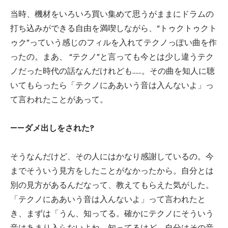
当時、機材をいろいろ買い集めて思うがままにドラムの
打ち込みができる自由を満喫しながら、“トゥクトゥクト
ゥク”っていう感じのフィルを入れてテクノっぽい曲を作
ったの。まあ、 “テクノ”と言っても今とは少し違うテク
ノだった時代の話なんだけれども……。その曲を知人に聴
いてもらったら「テクノにああいう音は入んないよ」っ
て言われたことがあって。
——ダメ出しをされた?
そうなんだけど、その人にはかなり感謝しているの。今
までそういう見方をしたことがなかったから。自分とは
別の見方があるんだなって、教えてもらえた気がした。
「テクノにああいう音は入んないよ」って言われたと
き、まずは「うん、知ってる。確かにテクノにそういう
音はあまり入らないよね。知ってるけど、自分はその音