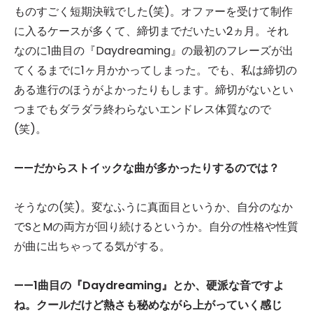
ものすごく短期決戦でした(笑)。オファーを受けて制作
に入るケースが多くて、締切までだいたい2ヵ月。それ
なのに1曲目の『Daydreaming』の最初のフレーズが出
てくるまでに1ヶ月かかってしまった。でも、私は締切の
ある進行のほうがよかったりもします。締切がないとい
つまでもダラダラ終わらないエンドレス体質なので
(笑)。
——だからストイックな曲が多かったりするのでは？
そうなの(笑)。変なふうに真面目というか、自分のなか
でSとMの両方が回り続けるというか。自分の性格や性質
が曲に出ちゃってる気がする。
——1
曲目の『Daydreaming
』とか、硬派な音ですよ
ね。クールだけど熱さも秘めながら上がっていく感じ