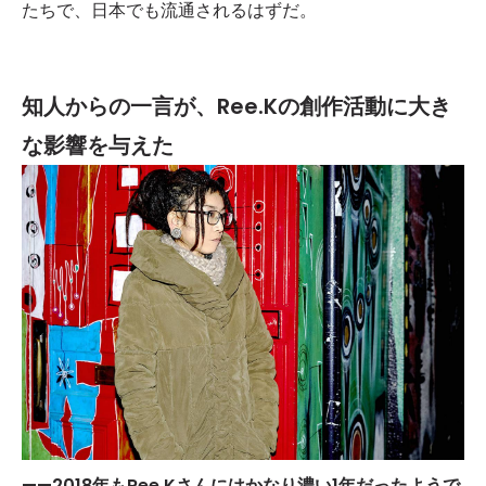
たちで、日本でも流通されるはずだ。
知人からの一言が、
Ree.K
の創作活動に大き
な影響を与えた
——2018
年もRee.K
さんにはかなり濃い1
年だったようで