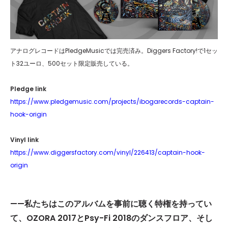
アナログレコードはPledgeMusicでは完売済み。Diggers Factory!で1セッ
ト32ユーロ、500セット限定販売している。
Pledge link
https://www.pledgemusic.com/projects/ibogarecords-captain-
hook-origin
Vinyl link
https://www.diggersfactory.com/vinyl/226413/captain-hook-
origin
——私たちはこのアルバムを事前に聴く特権を持ってい
て、OZORA 2017とPsy-Fi 2018のダンスフロア、そし