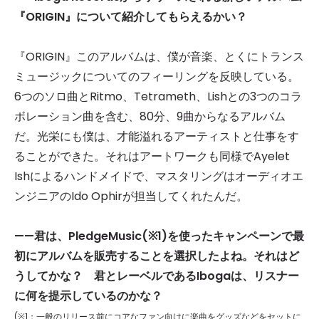
『ORIGIN』について紹介してもらえるかい？
『ORIGIN』このアルバムは、僕が音楽、とくにトランス
ミュージックについてのフィーリングを反映している。
6つのソロ曲とRitmo、Tetrameth、Lishとの3つのコラ
ボレーション曲を含む、80分、9曲からなるアルバム
だ。光栄にも僕は、才能溢れるアーティストと仕事をす
ることができた。それはアートワークも同様でAyelet
Ishによるハンドメイドで、マスタリングはオーディオエ
ンジニアのIdo Ophirが担当してくれたんだ。
——君は、PledgeMusic(
※1)
を使ったキャンペーンで最
初にアルバムを販売することを選択したよね。それはど
うしてかな？ 君とレーベルであるIbogaは、リスナー
に何を提示しているのかな？
(※1：一般のリリース前にコアなファン向けに楽曲をグッズなどをセットに