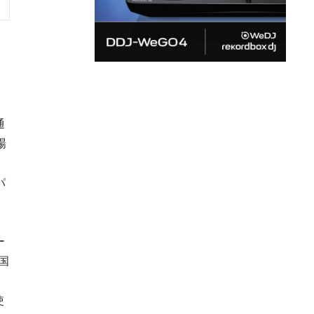
ク
通
場
パ
。
ー
国
。
使