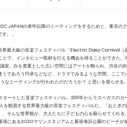
C JAPANの来年以降のミーティングをするためと、東京の
です。」
音楽フェスティバル「Electric Daisy Carnival（
うことで、インタビュー取材を行える機会を得ることができた。
会議室。白を貴重とした広い空間にはアートが飾られ、渋谷の街
使うであろう円卓などなど、ドラマでみるような空間。ここで
のようなミーティングが行われたのだろうか？ と思いを巡らせる
スタートした音楽フェスティバル。2011年からラスベガスのカ
万人を動員する世界最大級の音楽フェスティバルだ。「おとぎの
」、そんな世界観が、大人たちに子どもの心を蘇らせてくれる
・幕張にあるZOZOマリンスタジアムと幕張海浜公園のビーチが