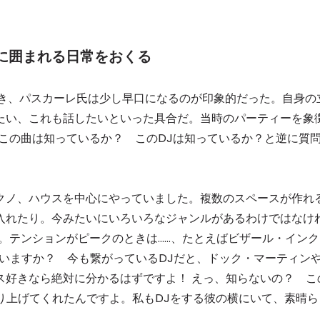
に囲まれる日常をおくる
き、パスカーレ氏は少し早口になるのが印象的だった。自身の
たい、これも話したいといった具合だ。当時のパーティーを象
は、この曲は知っているか？ このDJは知っているか？と逆に質
クノ、ハウスを中心にやっていました。複数のスペースが作れ
入れたり。今みたいにいろいろなジャンルがあるわけではなけ
。テンションがピークのときは……、たとえばビザール・インク
の曲は知っていますか？ 今も繋がっているDJだと、ドック・マーティン
ウス好きなら絶対に分かるはずですよ！ えっ、知らないの？ こ
り上げてくれたんですよ。私もDJをする彼の横にいて、素晴ら