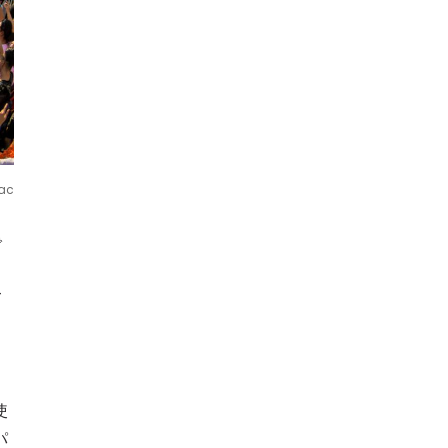
ac
で
て
」
使
パ