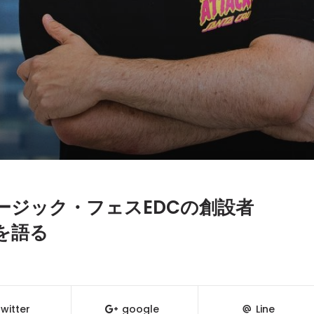
ージック・フェスEDCの創設者
を語る
witter
google
Line