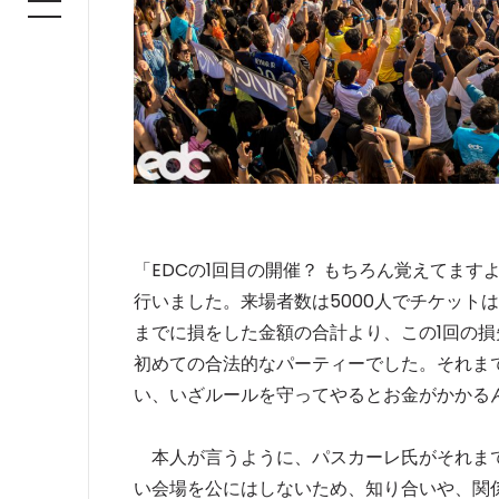
「EDCの1回目の開催？ もちろん覚えてま
行いました。来場者数は5000人でチケット
までに損をした金額の合計より、この1回の損
初めての合法的なパーティーでした。それま
い、いざルールを守ってやるとお金がかかる
本人が言うように、パスカーレ氏がそれまで
い会場を公にはしないため、知り合いや、関