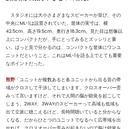
スタジオには大小さまざまなスピーカーが並び、その
中央にML-1は設置されていた。筐体の実寸は、横
42.5cm、高さ19.5cm、奥行き18.3cm。見た目は想像以
上にコンパクトだが、手にとってみるとズッシリと重
い。ぱっと見で分かるのは、コンパクトな筐体にワンユ
ニットだということ。これはML-1を語る上でとても重要
なポイントだった。
熊野
「ユニットが複数あると各ユニットから出る音の帯
域がクロスして干渉してしまいます。クロスオーバー歪
みって言いますけど、それで人間の脳が錯覚を起こして
しまう。2WAY、3WAYのスピーカーって高域も低域も
出て立派に聴こえるけど、長時間聴いていると分からな
くなる。だからひとつのユニットでなるべく広帯域を出
せれば、クロスオーバー歪みが起きないので脳は錯覚を