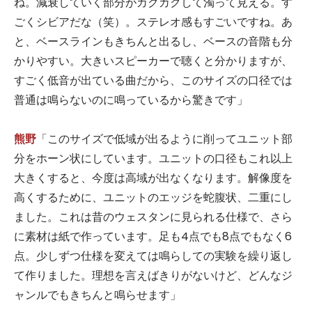
ね。減衰していく部分がカクカクして濁って見える。す
ごくシビアだな（笑）。ステレオ感もすごいですね。あ
と、ベースラインもきちんと出るし、ベースの音階も分
かりやすい。大きいスピーカーで聴くと分かりますが、
すごく低音が出ている曲だから、このサイズの口径では
普通は鳴らないのに鳴っているから驚きです」
熊野
「このサイズで低域が出るように削ってユニット部
分をホーン状にしています。ユニットの口径もこれ以上
大きくすると、今度は高域が出なくなります。解像度を
高くするために、ユニットのエッジを蛇腹状、二重にし
ました。これは昔のウェスタンに見られる仕様で、さら
に素材は紙で作っています。足も4点でも8点でもなく6
点。少しずつ仕様を変えては鳴らしての実験を繰り返し
て作りました。理想を言えばきりがないけど、どんなジ
ャンルでもきちんと鳴らせます」