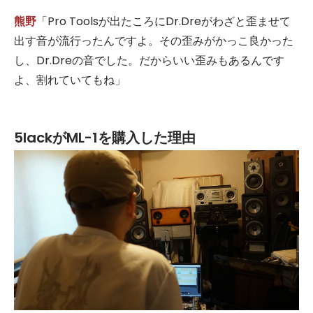
熊野
「Pro Toolsが出たころにDr.Dreがわざと歪ませて
出す音が流行ったんですよ。その歪みがかっこ良かった
し、Dr.Dreの音でした。だからいい歪みもあるんです
よ、割れていてもね」
5lack
が
ML-1
を購入した理由