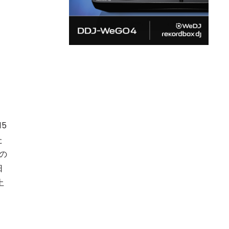
5
た
の
日
土
っ