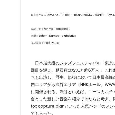
写真は左からTakao Ito（TRI4TH）、Hikaru ARATA（WONK）、Ryo Kis
取材・文：Yanma（clubberia）
撮影：Satomi Namba（clubberia）
取材協力：宇田川カフェ
日本最大級のジャズフェスティバル「東京ジャ
回目を迎え、動員数はなんと約8万人！ これまでにH
ちも出演し、歴史、規模において日本最高峰の
内エリアから渋谷エリア（NHKホール、WWW
に開催される。渋谷といえば、ユースカルチ
台とした新しい音楽を紹介できたらと考え、同フ
fox capture planといった人気バン
てもらった。