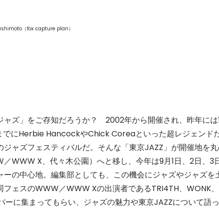
himoto（fox capture plan）
ズ」をご存知だろうか？ 2002年から開催され、昨年には1
erbie HancockやChick Coreaといった超レジェンド
ジャズフェスティバルだ。そんな「東京JAZZ」が開催地を丸
／WWW X、代々木公園）へと移し、今年は9月1日、2日、3
ャーの中心地。編集部としても、この機会にジャズやジャズを
ェスのWWW／WWW Xの出演者であるTRI4TH、WONK、
ドのメンバーに集まってもらい、ジャズの魅力や東京JAZZについて語