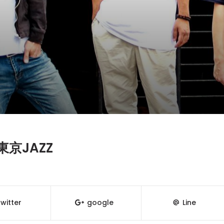
京JAZZ
witter
google
Line