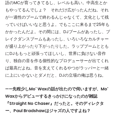
語のMCが育ってきてるし、レベルも高い。中高生とか
もやってるんでしょ？ それだけ広がったんだね。それ
が一過性のブームで終わるんじゃなくて、文化として残
っていけばいいなと思うよ。でもここに来るまで25年も
かかったんだよ。その間には、DJブームがあったし、ブ
レイクダンスブームもあったし、いろいろなカルチャー
が盛り上がったり下がったりした。ラップブームととも
にDJももっと頑張ってほしいし、世界に負けない音作
り、独自の音を作る個性的なプロデューサーが出てくれ
ば最高だよね。音を支えてくれるやつがラッパーと一緒
に上にいかないとダメだと、DJの立場の俺は思うね。
——
先程少し
Mo' Wax
の話が出たので伺いますが、
Mo'
Wax
からデビューするきっかけになったのが雑誌
『
Straight No Chaser
』だったと。そのディレクタ
ー、
Paul Bradshaw
はジャズの人ですよね？