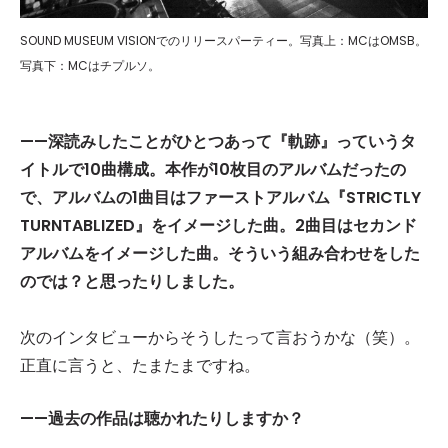
SOUND MUSEUM VISIONでのリリースパーティー。写真上：MCはOMSB。
写真下：MCはチプルソ。
——
深読みしたことがひとつあって『軌跡』っていうタ
イトルで
10
曲構成。本作が
10
枚目のアルバムだったの
で、アルバムの
1
曲目はファーストアルバム『
STRICTLY
TURNTABLIZED
』をイメージした曲。
2
曲目はセカンド
アルバムをイメージした曲。そういう組み合わせをした
のでは？と思ったりしました。
次のインタビューからそうしたって言おうかな（笑）。
正直に言うと、たまたまですね。
——
過去の作品は聴かれたりしますか？