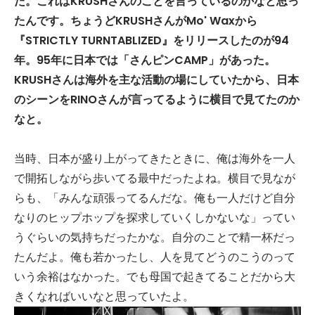
た。これは
KRUSH
さんのことを言っているのかなと思っ
たんです。ちょうど
KRUSH
さんが
Mo' Wax
から
『
STRICTLY TURNTABLIZED
』をリリースしたのが
94
年。
95
年に日本では「さんピン
CAMP
」があった。
KRUSH
さんは海外を主な活動の場にしていたから、日本
のシーンを
RINO
さんが言ってるように横目で見てたのか
なと。
当時、日本が盛り上がってきたときに、俺は海外を一人
で開拓しながら歩いてる最中だったよね。横目で見なが
らも、「みんな頑張ってるんだな。俺も一人だけど自分
なりのヒップホップを探求していくしかないな」ってい
うぐらいの気持ちだったかな。自分のことで精一杯だっ
たんだよ。俺も若かったし、人を見てどうのこうのって
いう余裕はなかった。でも母国で起きてることだから大
きくなればいいなと思っていたよ。