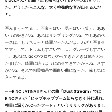
5lack
さんとの曲「誰も知らない」のベースの音でし
た。どうしたらこんな、太く挑発的な音が出せるんだ
と。
歪みまくってるし、不良っぽいし男っぽい（笑）。ああ
いうの好きだね。あれはサンプリングだね。でもあのベ
ースは、もうちょっと綺麗だったんだよ。わざと歪ませ
て太くして。ドラムもすごいでしょ。グルーヴもすごい
し、あれに5lackのフロウがのってきたときは俺もぶっ
たまげた。綺麗に縫うようにのせてきてたからね。さす
がだね。それで相乗効果で面白い曲になった。俺も気に
入ってるよ。
——RINO LATINA ll
さんとの曲「
Dust Stream
」では
RINO
さんが「ヒップホップブーム知らなきゃ時代遅れ、
横目に深くかぶったフード」というリリックがありまし