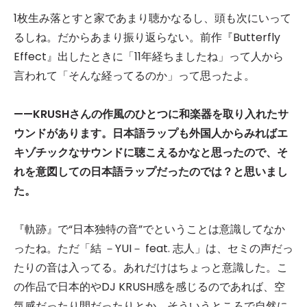
1枚生み落とすと家であまり聴かなるし、頭も次にいって
るしね。だからあまり振り返らない。前作『Butterfly
Effect』出したときに「11年経ちましたね」って人から
言われて「そんな経ってるのか」って思ったよ。
——KRUSH
さんの作風のひとつに和楽器を取り入れたサ
ウンドがあります。日本語ラップも外国人からみればエ
キゾチックなサウンドに聴こえるかなと思ったので、そ
れを意図しての日本語ラップだったのでは？と思いまし
た。
『軌跡』で“日本独特の音”でということは意識してなか
ったね。ただ「結 －YUI－ feat. 志人」は、セミの声だっ
たりの音は入ってる。あれだけはちょっと意識した。こ
の作品で日本的やDJ KRUSH感を感じるのであれば、空
気感だったり間だったりとか、そういうところで自然に