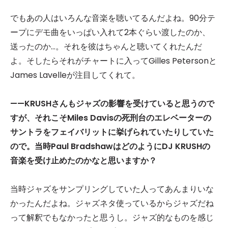
でもあの人はいろんな音楽を聴いてるんだよね。90分テ
ープにデモ曲をいっぱい入れて2本ぐらい渡したのか、
送ったのか…。それを彼はちゃんと聴いてくれたんだ
よ。そしたらそれがチャートに入ってGilles Petersonと
James Lavelleが注目してくれて。
——KRUSH
さんもジャズの影響を受けていると思うので
すが、それこそ
Miles Davis
の死刑台のエレベーターの
サントラをフェイバリットに挙げられていたりしていた
ので。当時
Paul Bradshaw
はどのように
DJ KRUSH
の
音楽を受け止めたのかなと思いますか？
当時ジャズをサンプリングしていた人ってあんまりいな
かったんだよね。ジャズネタ使っているからジャズだね
って解釈でもなかったと思うし。ジャズ的なものを感じ