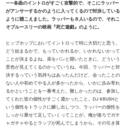
——
各曲のイントロがすごく攻撃的で、そこにラッパー
がアンサーするかのように入ってくるので対決している
ように聴こえました。ラッパーも８人いるので、それこ
そブルースリーの映画『死亡遊戯』のように。
ヒップホップにおいてイントロって特に大切だと思う。
どう始まるかで、もっていかれるか、いかれないかって
ことが決まるよね。扉をバンと開いたときに、どういう
景色が見えてくるのかっていうね。今回、ラッパーと対
決するっていう気持ちはあったんだけど、会ったことの
ない人や初めてやる人が多かったから、いかに歩み寄れ
るかということを一番考えた。難しかったのは、参加し
てくれた皆の個性がすごく濃かったこと。DJ KRUSHと
いう個性をトラックに醸し出しつつ、ラッパーの個性を
しっかり乗せて足していくってことが。俺が後ろでガチ
ャガチャやるとラップが死んでしまうから。その引き算