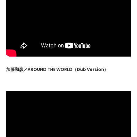
加藤和彦／AROUND THE WORLD（Dub Version）