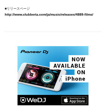
■リリースページ
http://www.clubberia.com/ja/music/releases/4889-films/