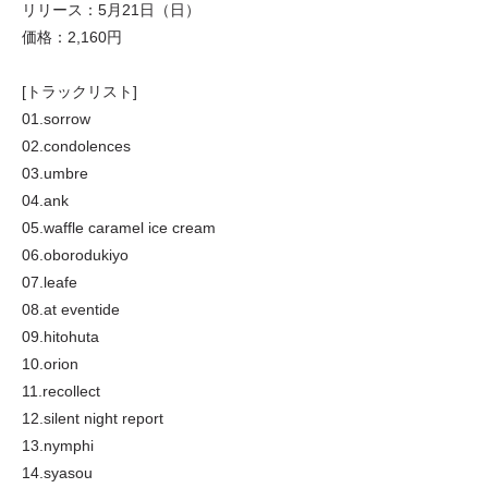
リリース：5月21日（日）
価格：2,160円
[トラックリスト]
01.sorrow
02.condolences
03.umbre
04.ank
05.waffle caramel ice cream
06.oborodukiyo
07.leafe
08.at eventide
09.hitohuta
10.orion
11.recollect
12.silent night report
13.nymphi
14.syasou