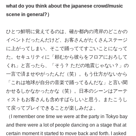
what do you think about the japanese crowd/music
scene in general?）
ひとつ鮮明に覚えてるのは、確か都内の湾岸のどこかの
イベントだったんだけど、お客さんがたくさんステージ
に上がってしまい、そこで踊っててすごいことになって
た。セキュリティに「頼むから彼らをフロアにおろして
くれ」と言ったら、「そう？ ただの地震じゃない？」の
一言で済ませやがったんだ（笑）。もう仕方がないから
「これは地球が自分の音楽で踊ってるんだな」と言い聞
かせるしかなかったかな（笑）。日本のシーンはアーテ
ィストもお客さんも含めすばらしいと思う。またこうし
て戻ってプレイできることが楽しみだよ。
（I remember one time we were at the party in Tokyo bay
and there were a lot of people dancing on a stage that at
certain moment it started to move back and forth. I asked