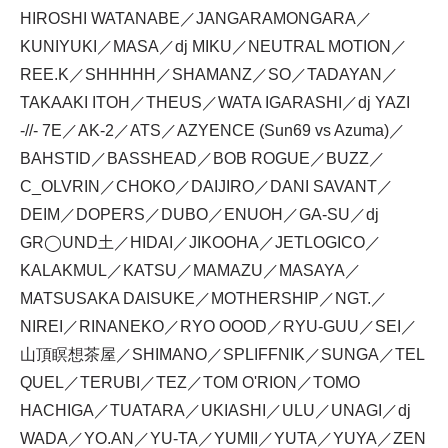
HIROSHI WATANABE／JANGARAMONGARA／
KUNIYUKI／MASA／dj MIKU／NEUTRAL MOTION／
REE.K／SHHHHH／SHAMANZ／SO／TADAYAN／
TAKAAKI ITOH／THEUS／WATA IGARASHI／dj YAZI
-//- 7E／AK-2／ATS／AZYENCE (Sun69 vs Azuma)／
BAHSTID／BASSHEAD／BOB ROGUE／BUZZ／
C_OLVRIN／CHOKO／DAIJIRO／DANI SAVANT／
DEIM／DOPERS／DUBO／ENUOH／GA-SU／dj
GR◯UND土／HIDAI／JIKOOHA／JETLOGICO／
KALAKMUL／KATSU／MAMAZU／MASAYA／
MATSUSAKA DAISUKE／MOTHERSHIP／NGT.／
NIREI／RINANEKO／RYO OOOD／RYU-GUU／SEI／
山頂瞑想茶屋／SHIMANO／SPLIFFNIK／SUNGA／TEL
QUEL／TERUBI／TEZ／TOM O'RION／TOMO
HACHIGA／TUATARA／UKIASHI／ULU／UNAGI／dj
WADA／YO.AN／YU-TA／YUMII／YUTA／YUYA／ZEN