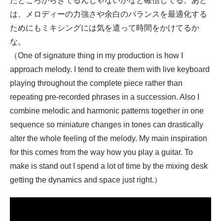
たところからきてるんじゃないかなと確信してる。あと
は、メロディーの力強さや余白のバランスを最適化する
ためにもミキシングには気を遣って時間をかけてるか
な。
（One of signature thing in my production is how I
approach melody. I tend to create them with live keyboard
playing throughout the complete piece rather than
repeating pre-recorded phrases in a succession. Also I
combine melodic and harmonic patterns together in one
sequence so miniature changes in tones can drastically
alter the whole feeling of the melody. My main inspiration
for this comes from the way how you play a guitar. To
make is stand out I spend a lot of time by the mixing desk
getting the dynamics and space just right.）