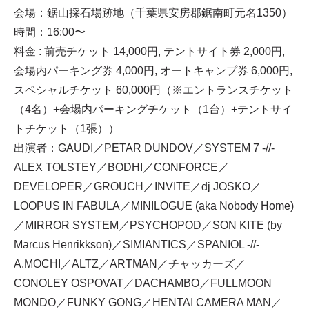
会場：鋸山採石場跡地（千葉県安房郡鋸南町元名1350）
時間：16:00〜
料金 : 前売チケット 14,000円, テントサイト券 2,000円,
会場内パーキング券 4,000円, オートキャンプ券 6,000円,
スペシャルチケット 60,000円（※エントランスチケット
（4名）+会場内パーキングチケット（1台）+テントサイ
トチケット（1張））
出演者：GAUDI／PETAR DUNDOV／SYSTEM 7 -//-
ALEX TOLSTEY／BODHI／CONFORCE／
DEVELOPER／GROUCH／INVITE／dj JOSKO／
LOOPUS IN FABULA／MINILOGUE (aka Nobody Home)
／MIRROR SYSTEM／PSYCHOPOD／SON KITE (by
Marcus Henrikkson)／SIMIANTICS／SPANIOL -//-
A.MOCHI／ALTZ／ARTMAN／チャッカーズ／
CONOLEY OSPOVAT／DACHAMBO／FULLMOON
MONDO／FUNKY GONG／HENTAI CAMERA MAN／