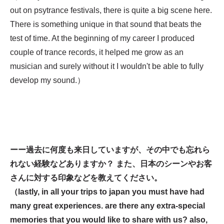
out on psytrance festivals, there is quite a big scene here.
There is something unique in that sound that beats the
test of time. At the beginning of my career I produced
couple of trance records, it helped me grow as an
musician and surely without it I wouldn't be able to fully
develop my sound.）
ーー過去に何度も来日していますが、その中でも忘れら
れない経験などありますか？ また、日本のシーンやお客
さんに対する印象などを教えてください。
（lastly, in all your trips to japan you must have had
many great experiences. are there any extra-special
memories that you would like to share with us? also,