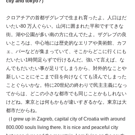
city and tokyo?）
クロアチアの首都ザグレブで生まれ育ったよ。人口はだ
いたい80 万人ぐらい。山河に囲まれた平和ですてきな
街。湖や公園が多い南の方に住んでたよ。ザグレブの良
いところは、中心地には歴史的なエリアや美術館、カフ
ェ、バーなどが集まっていて、そこからどこに行くにも
だいたい1時間足らずで行けるんだ。強いて言えば、な
んでもだいたい事が足りてしまうから、対外的なことや
新しいことにそこまで目を向けなくても済んでしまった
ことぐらいかな。特に20世紀の終わりで民主主義になっ
てからは、どこの小さな都市でも同じことかもしれない
けどね。東京とは何もかもが違いすぎるかな。東京は大
都市だからね。
（I grew up in Zagreb, capital city of Croatia with around
800.000 souls living there. It is nice and peaceful city