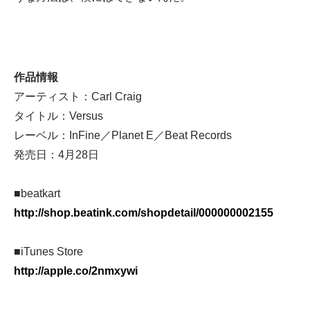
作品情報
アーティスト：Carl Craig
タイトル：Versus
レーベル：InFine／Planet E／Beat Records
発売日：4月28日
■beatkart
http://shop.beatink.com/shopdetail/000000002155
■iTunes Store
http://apple.co/2nmxywi