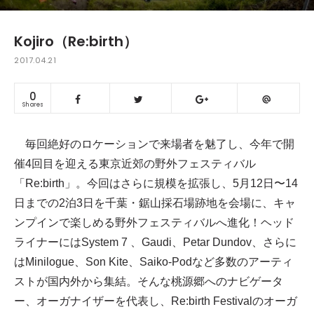
Kojiro（Re:birth）
2017.04.21
0
Shares
毎回絶好のロケーションで来場者を魅了し、今年で開
催4回目を迎える東京近郊の野外フェスティバル
「Re:birth」。今回はさらに規模を拡張し、5月12日〜14
日までの2泊3日を千葉・鋸山採石場跡地を会場に、キャ
ンプインで楽しめる野外フェスティバルへ進化！ヘッド
ライナーにはSystem 7 、Gaudi、Petar Dundov、さらに
はMinilogue、Son Kite、Saiko-Podなど多数のアーティ
ストが国内外から集結。そんな桃源郷へのナビゲータ
ー、オーガナイザーを代表し、Re:birth Festivalのオーガ