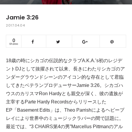
Jamie 3:26
2017.04.04
0
Shares
18歳の時にシカゴの伝説的なクラブA.K.A.’s初のレジデ
ントDJとして抜擢されて以来、長きにわたりシカゴのア
ンダーグラウンドシーンのアイコン的な存在として君臨
してきたベテランプロデューサーJamie 3:26。シカゴハ
ウスのカリスマRon Hardyとも親交が深く、彼の遺族が
主宰するParte Hardy Recordsからリリースした
EP「Basement Edits」は、Theo Parrishによるヘビープ
レイにより世界中のミュージックラバーの間で話題に。
最近では、“3 CHAIRS第4の男”Marcellus Pittmanのアル