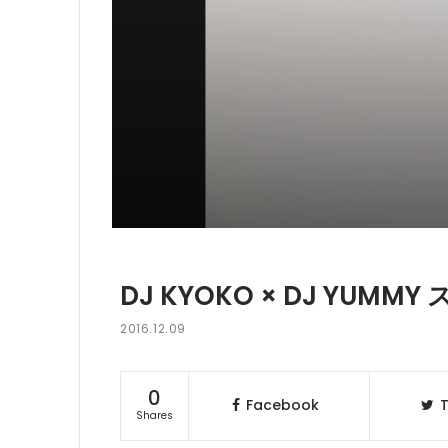
DJ KYOKO × DJ YU
2016.12.09
0
Facebook
T
Shares