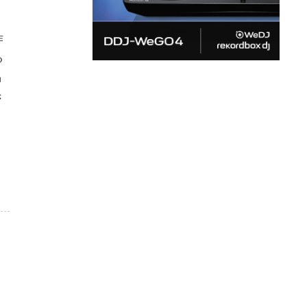
作
る
品
き