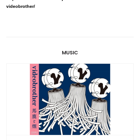
videobrother/
MUSIC