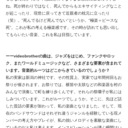
ね。死が終わりではなく、死んでからもエキサイティングなこと
が起こったり、現世に戻ってきて近親者の枕元に立ったり
（笑）。“死んでるけど死んでない”というか。“極楽＝ピースな
死”。これが私の考える極楽感です。その時が訪れても思い出し
てもらいたい音楽、これを私は目指しています。
ーーvideobrotherの曲は、ジャズをはじめ、ファンクやロッ
ク、またワールドミュージックなど、さまざまな要素が含まれて
います。音楽的ルーツはどこからきているのでしょうか？
私の実家は新潟の神社です。その性質上、実家では年間何回もお
祭りが催されます。お祭りでは、横笛や太鼓などの和楽器を村の
みんなで演奏して町を練り歩くんです。それらの祭囃子が私には
しみついています。これがルーツでしょうか。そこに、先ほど話
した昔話の要素が加わって、私の楽曲となりました。そして、現
在のバンドサウンドはそれぞれ違うジャンルを経験している現メ
ンバーの考え方やプレイが、私の拙いメロディを素敵な楽曲にし
ているのだと私は考えます。インスピレーションが湧く瞬間はい