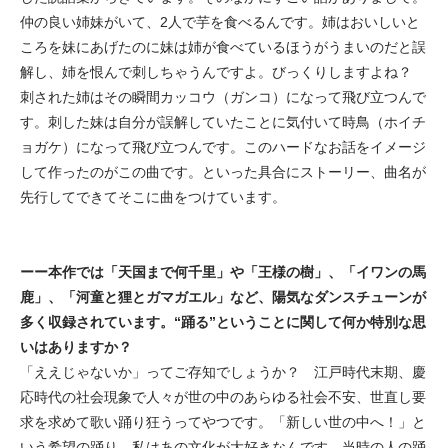
仲の良い姉妹がいて、2人で芋を食べるんです。姉はおいしいと
ころを妹にあげたのに妹は姉が食べているほうがうまいのだと誤
解し、姉を恨んで刺しちゃうんですよ。びっくりしますよね？
刺された姉はその瞬間カッコウ（ガンコ）になって飛び立つんで
す。刺した妹は自分が誤解していたことに気付いて時鳥（ホイチ
ョガケ）になって飛び立つんです。このハードなお話をイメージ
して作ったのがこの曲です。といった具合にストーリー、曲名が
先行してできてそこに曲をつけています。
ーー本作では「天国まで何千里」や「王様の樹」、「イワンの馬
鹿」、「河童と狸とガマガエル」など、陽気なダンスチューンが
多く収録されています。“踊る”ということに関して何か特別な思
いはありますか？
「ええじゃないか」ってご存知でしょうか？ 江戸時代末期、慶
応時代の社会現象で人々が世の中のあらゆる社会不安、世直し要
求を求めて歌い踊り狂うってやつです。「新しい世の中へ！」と
いう希望の踊り。私はあの文化が大好きなんです。当時の人の踊