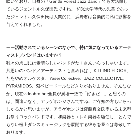
吹いており、自身の「Gentle Forest Jazz Band」でも大活躍し
ているジェントル久保田氏ですね。 和光大学時代の先輩であっ
たジェントル久保田氏は人間的に、浜野君は音楽的に私に影響を
与えてくれました。
ーー活動されているシーンのなかで、特に気になっているアーテ
ィスト／バンドはいますか？
我々の周囲には素晴らしいバンドがたくさんいらっしゃいます。
片思いのバンド／アーティストも含めれば 、KILLING FLOOR、
たをやめオルケスタ、Yasei Collective、JAZZ COLLECTIVE、
PYRAMIDOS、紫ベビードールなどきりがありません。そんなな
か、現在videobrother全員が満場一致で「好きだ！」と思うの
は、間違いなく、アラゲホンジさんですね。ご存知の方もいらっ
しゃるかと思いますが、アラゲホンジは齋藤真文氏率いる未来型
お祭りロックバンドです。和楽器とエレキ楽器を駆使し、とんで
もない極上ダンスミュージックを展開する彼らを我々は尊敬して
おります。