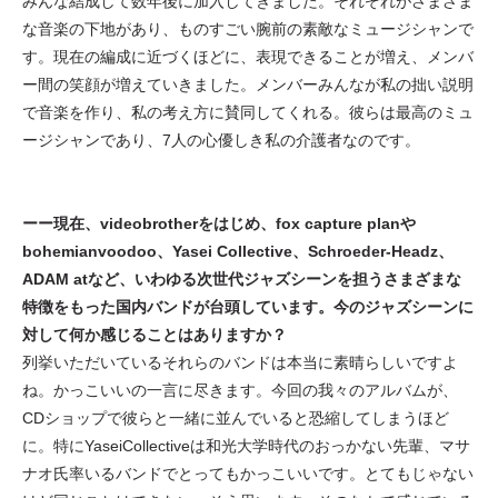
みんな結成して数年後に加入してきました。それぞれがさまざま
な音楽の下地があり、ものすごい腕前の素敵なミュージシャンで
す。現在の編成に近づくほどに、表現できることが増え、メンバ
ー間の笑顔が増えていきました。メンバーみんなが私の拙い説明
で音楽を作り、私の考え方に賛同してくれる。彼らは最高のミュ
ージシャンであり、7人の心優しき私の介護者なのです。
ーー現在、videobrotherをはじめ、fox capture planや
bohemianvoodoo、Yasei Collective、Schroeder-Headz、
ADAM atなど、いわゆる次世代ジャズシーンを担うさまざまな
特徴をもった国内バンドが台頭しています。今のジャズシーンに
対して何か感じることはありますか？
列挙いただいているそれらのバンドは本当に素晴らしいですよ
ね。かっこいいの一言に尽きます。今回の我々のアルバムが、
CDショップで彼らと一緒に並んでいると恐縮してしまうほど
に。特にYaseiCollectiveは和光大学時代のおっかない先輩、マサ
ナオ氏率いるバンドでとってもかっこいいです。とてもじゃない