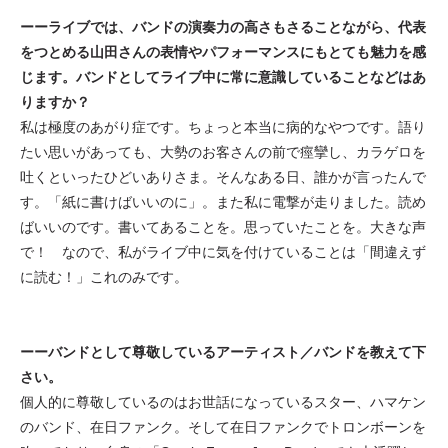
ーーライブでは、バンドの演奏力の高さもさることながら、代表
をつとめる山田さんの表情やパフォーマンスにもとても魅力を感
じます。バンドとしてライブ中に常に意識していることなどはあ
りますか？
私は極度のあがり症です。ちょっと本当に病的なやつです。語り
たい思いがあっても、大勢のお客さんの前で痙攣し、カラゲロを
吐くといったひどいありさま。そんなある日、誰かが言ったんで
す。「紙に書けばいいのに」。また私に電撃が走りました。読め
ばいいのです。書いてあることを。思っていたことを。大きな声
で！ なので、私がライブ中に気を付けていることは「間違えず
に読む！」これのみです。
ーーバンドとして尊敬しているアーティスト／バンドを教えて下
さい。
個人的に尊敬しているのはお世話になっているスター、ハマケン
のバンド、在日ファンク。そして在日ファンクでトロンボーンを