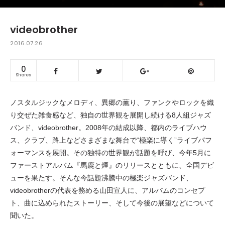
videobrother
2016.07.26
0
Shares
ノスタルジックなメロディ、異郷の薫り、ファンクやロックを織
り交ぜた雑食感など、独自の世界観を展開し続ける8人組ジャズ
バンド、videobrother。2008年の結成以降、都内のライブハウ
ス、クラブ、路上などさまざまな舞台で“極楽に導く”ライブパフ
ォーマンスを展開。その独特の世界観が話題を呼び、今年5月に
ファーストアルバム『馬鹿と煙』のリリースとともに、全国デビ
ューを果たす。そんな今話題沸騰中の極楽ジャズバンド、
videobrotherの代表を務める山田宣人に、アルバムのコンセプ
ト、曲に込められたストーリー、そして今後の展望などについて
聞いた。