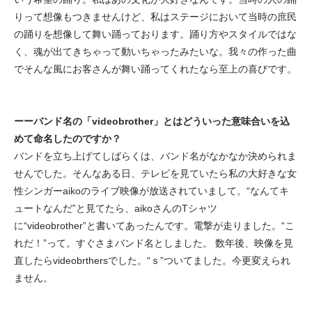
りって想像もつきませんけど、私はステージにおいて当時の庶民
の踊りを想像して舞い踊っております。踊り方やスタイルではな
く、魂が出てきちゃって動いちゃったみたいな。我々の作った曲
でそんな風にお客さんが舞い踊ってくれたなら至上の喜びです。
ーーバンド名の「videobrother」とはどういった意味合いを込
めて命名したのですか？
バンドを立ち上げてしばらくは、バンド名がなかなか決められま
せんでした。そんなある日、テレビを見ていたら私の大好きな女
性シンガーaikoのライブ映像が放送されていまして。“なんてキ
ュートなんだ”と見てたら、aikoさんのTシャツ
に“videobrother”と書いてあったんです。電撃が走りました。“こ
れだ！”って。すぐさまバンド名としました。 数年後、映像を見
直したらvideobrthersでした。“ｓ”ついてました。今更変えられ
ません。