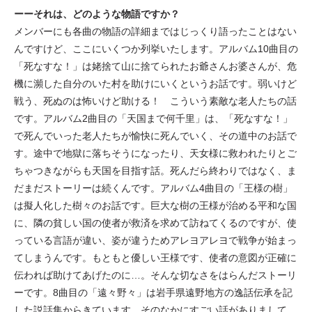
ーーそれは、どのような物語ですか？
メンバーにも各曲の物語の詳細まではじっくり語ったことはない
んですけど、ここにいくつか列挙いたします。アルバム10曲目の
「死なすな！」は姥捨て山に捨てられたお爺さんお婆さんが、危
機に瀕した自分のいた村を助けにいくというお話です。弱いけど
戦う、死ぬのは怖いけど助ける！ こういう素敵な老人たちの話
です。アルバム2曲目の「天国まで何千里」は、「死なすな！」
で死んでいった老人たちが愉快に死んでいく、その道中のお話で
す。途中で地獄に落ちそうになったり、天女様に救われたりとご
ちゃつきながらも天国を目指す話。死んだら終わりではなく、ま
だまだストーリーは続くんです。アルバム4曲目の「王様の樹」
は擬人化した樹々のお話です。巨大な樹の王様が治める平和な国
に、隣の貧しい国の使者が救済を求めて訪ねてくるのですが、使
っている言語が違い、姿が違うためアレヨアレヨで戦争が始まっ
てしまうんです。もともと優しい王様です、使者の意図が正確に
伝われば助けてあげたのに…。そんな切なさをはらんだストーリ
ーです。8曲目の「遠々野々」は岩手県遠野地方の逸話伝承を記
した説話集からきています。そのなかにすごい話がありまして。