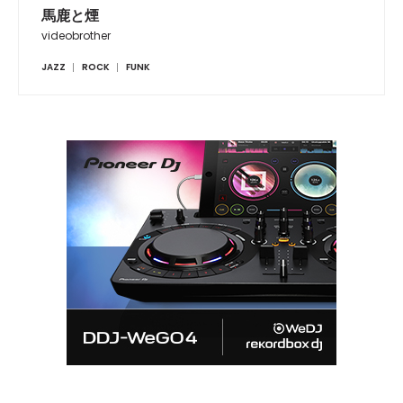
馬鹿と煙
videobrother
JAZZ
ROCK
FUNK