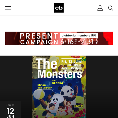
2026.06
12
JUN