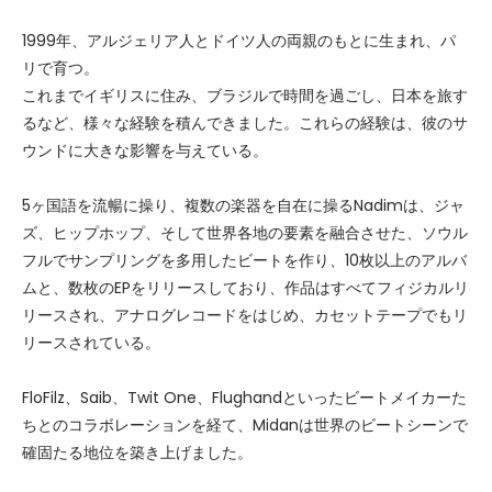
1999年、アルジェリア人とドイツ人の両親のもとに生まれ、パ
リで育つ。
これまでイギリスに住み、ブラジルで時間を過ごし、日本を旅す
るなど、様々な経験を積んできました。これらの経験は、彼のサ
ウンドに大きな影響を与えている。
5ヶ国語を流暢に操り、複数の楽器を自在に操るNadimは、ジャ
ズ、ヒップホップ、そして世界各地の要素を融合させた、ソウル
フルでサンプリングを多用したビートを作り、10枚以上のアルバ
ムと、数枚のEPをリリースしており、作品はすべてフィジカルリ
リースされ、アナログレコードをはじめ、カセットテープでもリ
リースされている。
FloFilz、Saib、Twit One、Flughandといったビートメイカーた
ちとのコラボレーションを経て、Midanは世界のビートシーンで
確固たる地位を築き上げました。