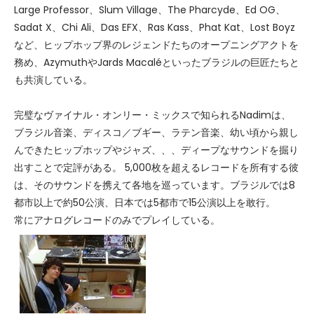
Large Professor、Slum Village、The Pharcyde、Ed OG、
Sadat X、Chi Ali、Das EFX、Ras Kass、Phat Kat、Lost Boyz
など、ヒップホップ界のレジェンドたちのオープニングアクトを
務め、AzymuthやJards Macaléといったブラジルの巨匠たちと
も共演している。
完璧なヴァイナル・オンリー・ミックスで知られるNadimは、
ブラジル音楽、ディスコ／ブギー、ラテン音楽、幼い頃から親し
んできたヒップホップやジャズ、、、ディープなサウンドを掘り
出すことで定評がある。 5,000枚を超えるレコードを所有する彼
は、そのサウンドを携えて各地を巡っています。ブラジルでは8
都市以上で約50公演、日本では5都市で15公演以上を敢行。
常にアナログレコードのみでプレイしている。