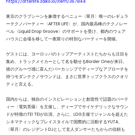
https://afterlife.zaiko.io/item/367844
東京のクラブシーンを象徴するベニュー〈翠月〉唯一のレギュラ
ーテクノパーティー〈AFTER LIFE〉が、国内最高峰のテクノレー
ベル〈Liquid Drop Groove〉のサポートを受け、都内のウェア
ハウスに会場を移して一夜限りの特別なパーティーを開催。
ゲストには、ヨーロッパのトップアーティストたちからも注目を
集め、トラックメイカーとして名を馳せるBorder Oneが来日。
彼のグルーヴ感に富んだパーカッシブでディープなアプローチを
持つモダンテクノサウンドは、まさに世界トップクラスのクオリ
ティと言える。
国内からは、独自のインスピレーションと創造性で話題のパーテ
ィー〈電気菩薩〉を主催し、ディープでサイケデリックなサウン
ドが特徴のTEI TEIが出演。さらに、LDG主催でジャンルを超えた
シネマティックなプレイスタイルで国際的に活動するYUTA、
〈翠月〉のレジデントDJとして玄人ダンサーたちからの信頼も