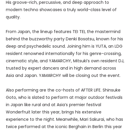
His groove-rich, percussive, and deep approach to
modern techno showcases a truly world-class level of
quality.
From Japan, the lineup features TEI TEI, the mastermind
behind the buzzworthy party Denki Bosatsu, known for his
deep and psychedelic sound. Joining him is YUTA, an LDG
resident renowned internationally for his genre-crossing,
cinematic style, and YAMARCHY, Mitsuki’s own resident DJ,
trusted by expert dancers and in high demand across
Asia and Japan. YAMARCHY will be closing out the event.
Also performing are the co-hosts of AFTER LIFE. Shinsuke
Goto, who is slated to perform at major outdoor festivals
in Japan like rural and at Asia’s premier festival
Wonderfruit later this year, brings his extensive
experience to the night. Meanwhile, Mari Sakurai, who has
twice performed at the iconic Berghain in Berlin this year