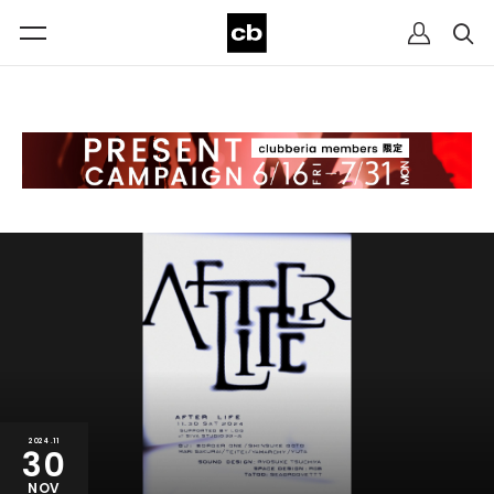
2024.11
30
NOV