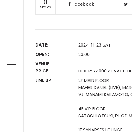
0
Facebook
T
Shares
DATE:
2024-11-23 SAT
OPEN:
23:00
VENUE:
PRICE:
DOOR: ¥4000 ADVACE TIC
LINE UP:
2F MAIN FLOOR
MAHER DANIEL (LIVE), M
VJ: MANAMI SAKAMOTO, G
4F VIP FLOOR
SATOSHI OTSUKI, PI-GE, 
1F SYNAPSES LOUNGE