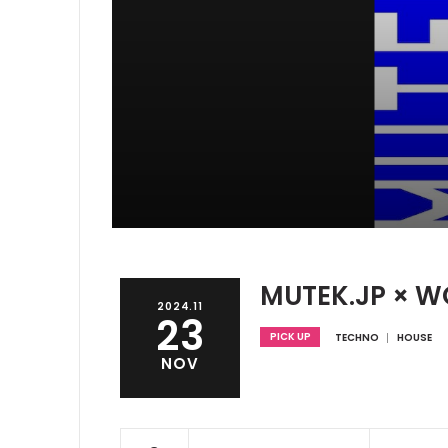
MUTEK.JP × W
2024.11
23
PICK UP
TECHNO
HOUSE
NOV