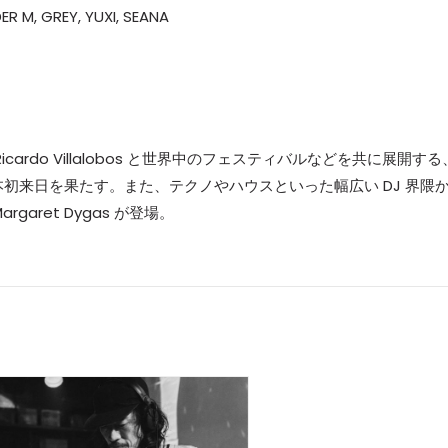
R M, GREY, YUXI, SEANA
盟友 Ricardo Villalobos と世界中のフェスティバルなどを共に展開する
 が日本初来日を果たす。また、テクノやハウスといった幅広い DJ 界隈
aret Dygas が登場。