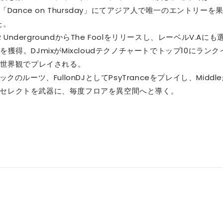
ance on Thursday」にてアジア人で唯一のエントリーを
た。
ndergroundからThe Foolをリリースし、レーベルV.Aにも
を獲得。DJmixがMixcloudテクノチャートでトップ10にランク
世界観でプレイされる。
クのルーツ、FullonDJとしてPsyTranceをプレイし、Middl
グとセレクトを武器に、毎度フロアを異空間へと導く。