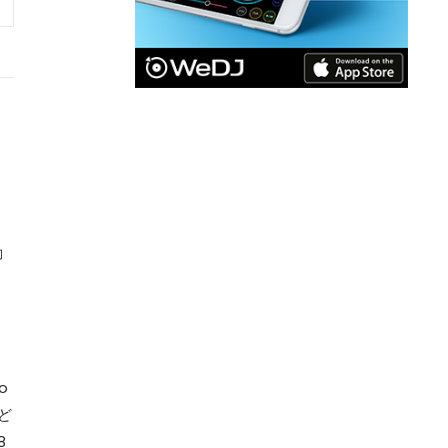
動
o
など
8