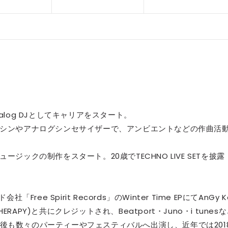
Analog DJとしてキャリアをスタート。
マシンやアナログシンセサイザーで、アンビエントなどの作曲活
ジックの制作をスタート。20歳でTECHNO LIVE SETを披露
ee Spirit Records」のWinter Time EPにてAnGy K
SIC THERAPY)と共にクレジットされ、Beatport・Juno・i tunes
後も数々のパーティーやフェスティバルへ出演し、近年では201