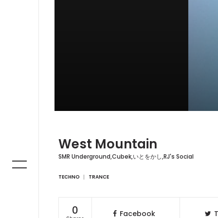
West Mountain
SMR Underground,Cubek,いとをかし,RJ's Social
TECHNO
TRANCE
0
Facebook
T