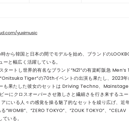
ud.com/yuximusic
時から韓国と日本の間でモデルを始め、ブランドのLOOKB
ューと幅広く活躍している。
をスタートし世界的有名なブランド”N21”の有楽町阪急 Men’s 
itsuka Tiger”の70thイベントの出演も果たし、2023
果たした彼女のセットは Driving Techno、Mainstage
 等をグルービーにクロスオーバーさせ激しさと繊細さを行き来するユー
ロアにいる人々の感覚を操る魅了的なセットを繰り広げ、近
B”、”ZERO TOKYO”、”ZOUK TOKYO”、”CELAV
出演している。