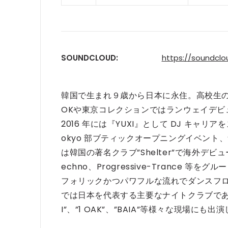
SOUNDCLOUD:
https://soundclo
韓国で生まれ９歳から日本に永住。高校生の
OKや東京コレクションではランウェイデビ
2016 年には『YUXI』として DJ キャリア
okyo 部ブティックオープニングイベント、“On
は韓国の著名クラブ”Shelter”で海外デビューも
echno、Progressive-Trance
フォリックかつパワフルな流れでダンスフ
では日本を代表する主要なナイトクラブである”WOM
I”、”1 OAK”、”BAIA”等様々な現場にも