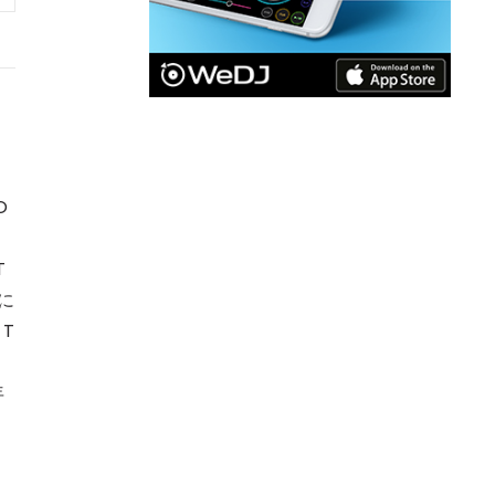
O
T
年に
 T
年