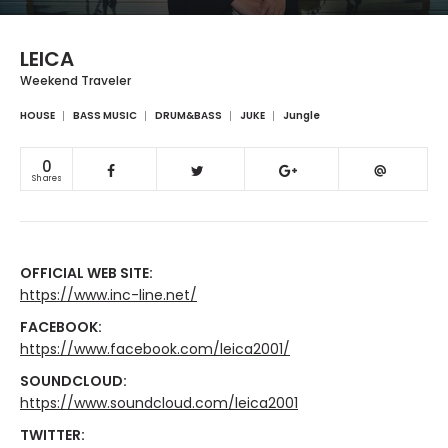
LEICA
Weekend Traveler
HOUSE
BASS MUSIC
DRUM&BASS
JUKE
Jungle
0
Shares
OFFICIAL WEB SITE:
https://www.inc-line.net/
FACEBOOK:
https://www.facebook.com/leica2001/
SOUNDCLOUD:
https://www.soundcloud.com/leica2001
TWITTER: