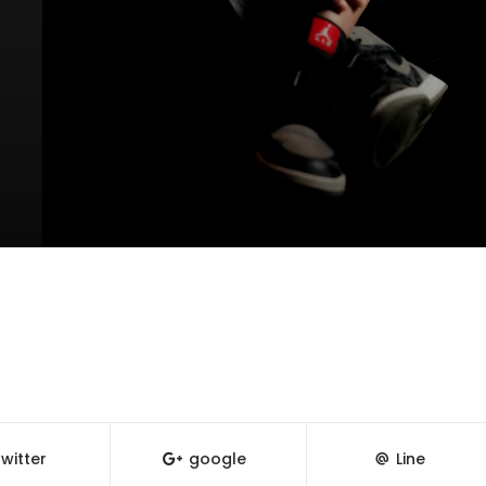
witter
google
Line