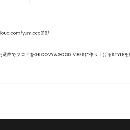
cloud.com/yumicco918/
た選曲でフロアをGROOVY&GOOD VIBESに作り上げるSTYLEを