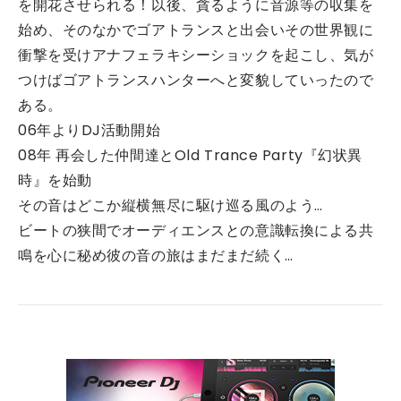
を開花させられる！以後、貪るように音源等の収集を
始め、そのなかでゴアトランスと出会いその世界観に
衝撃を受けアナフェラキシーショックを起こし、気が
つけばゴアトランスハンターへと変貌していったので
ある。
06年よりDJ活動開始
08年 再会した仲間達とOld Trance Party『幻状異
時』を始動
その音はどこか縦横無尽に駆け巡る風のよう…
ビートの狭間でオーディエンスとの意識転換による共
鳴を心に秘め彼の音の旅はまだまだ続く…