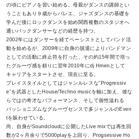
の頃にピアノを習い始める。母親がダンスの講師とい
うこともあり９歳からバレエ、ジャズダンスの基礎を
学んだ後にロックダンスを始め関西複数のスタジオへ
通いバックダンサーなどの経歴を持つ。
2002年にはダンサーを経てベーシストとしてバンド活
動を始めるが、2009年に自身の脱退によりバンドマン
としての活動に終止符を打った。その約15年間で培っ
たグルーヴ感を頼りに翌年2010年にdj Hmenとして
キャリアをスタートさせ、現在に至る。
プレイスタイルとしてはジャンルレスな"Progressiv
e"を武器としたHouse/Techno musicを軸に加え、彼な
らではの奇才なパフォーマンス、そして個性溢れる
パッショニズムなグルーヴセンスで多ジャンルのEven
tを賑わせている。
尚、自身がSoundcloudに公開したLive mixでは再生回
数が2ヶ月余りで5000playを上回り、Progsessive Ho