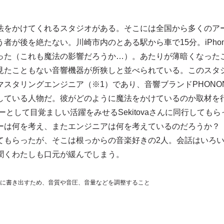
をかけてくれるスタジオがある。そこには全国から多くのア
が後を絶たない。川崎市内のとある駅から車で15分。iPhon
った（これも魔法の影響だろうか…）。あたりが薄暗くなった
見たこともない音響機器が所狭しと並べられている。このスタ
スタリングエンジニア（※1）であり、音響ブランドPHONO
している人物だ。彼がどのように魔法をかけているのか取材を
として目覚ましい活躍をみせるSekitovaさんに同行してもら
ーは何を考え、またエンジニアは何を考えているのだろうか
てもらったが、そこは根っからの音楽好きの2人。会話はいろ
聞くわたしも口元が緩んでしまう。
アに書き出すため、音質や音圧、音量などを調整すること