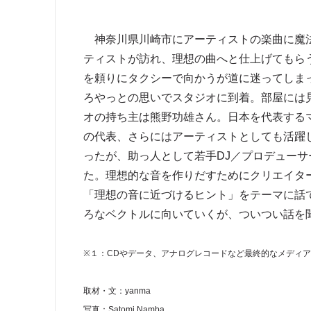
神奈川県川崎市にアーティストの楽曲に魔法
ティストが訪れ、理想の曲へと仕上げてもらう者
を頼りにタクシーで向かうが道に迷ってしま
ろやっとの思いでスタジオに到着。部屋には
オの持ち主は熊野功雄さん。日本を代表するマ
の代表、さらにはアーティストとしても活躍
ったが、助っ人として若手DJ／プロデューサー
た。理想的な音を作りだすためにクリエイタ
「理想の音に近づけるヒント」をテーマに話
ろなベクトルに向いていくが、ついつい話を
※１：CDやデータ、アナログレコードなど最終的なメディ
取材・文：yanma
写真：Satomi Namba