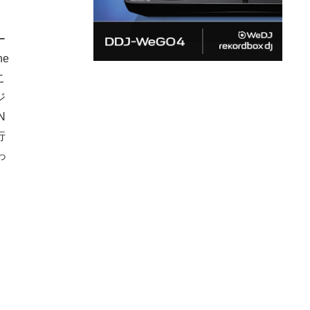
ー
e
こ
ジ
N
行
っ
？
い