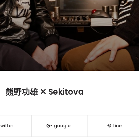
功雄 ✕ Sekitova
witter
google
Line